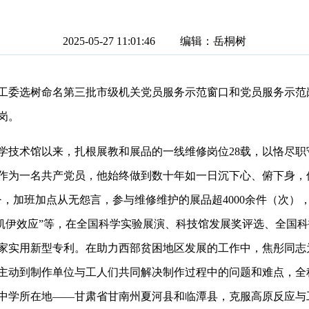
2025-05-27 11:01:46 编辑：岳桐树
委选树命名第三批市级机关党员服务示范窗口和党员服务示范
岗。
学技术馆以来，扎根展教和展品的一线维修岗位28载，以恪尽职
作为一名共产党员，他始终做到数十年如一日沉下心、俯下身，
，加班加点从无怨言，参与维修维护的展品超4000余件（次），
的凯伊效应”等，在全国科学实验展演、科技馆发展奖评选、全国
国家实用新型专利。在助力西部贫困地区发展的工作中，焦彤同志
主动到制作单位与工人们共同解决制作过程中的问题和难点，全
所中学所在地——甘肃省甘南州夏河县和临潭县，克服高原反应与