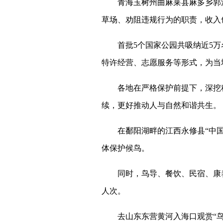
青海玉树州曲麻莱县麻多乡郭洋
草场、劝阻违规行为的职责，收入
首批5个国家公园共吸纳近5万名
特许经营、志愿服务等形式，为当
各地在严格保护前提下，深挖种
续，更好推动人与自然和谐共生。
在鄱阳湖畔的江西永修县“中国候
体保护候鸟。
同时，鸟导、餐饮、民宿、康养、
人次。
去山东东营黄河入海口观赏“鸟浪