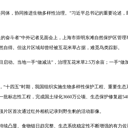
体，协同推进生物多样性治理。”习近平总书记的重要论述，
奋斗者”中外记者见面会上，上海市崇明东滩自然保护区管理
然自得。但这片区域却曾经被互花米草占据，难觅鸟类踪影。
启动。当地一手“做减法”，治理互花米草2.5万余亩；一手“做加
十四五”时期，我国组织实施生物多样性保护工程、重要生态
批标志性工程，完成国土绿化3660万公顷、生态保护修复超54
片区首次通过红外相机记录到野生豹的活动影像。
续凸显、食物链日趋完整、生态系统稳定性不断增强的有力佐