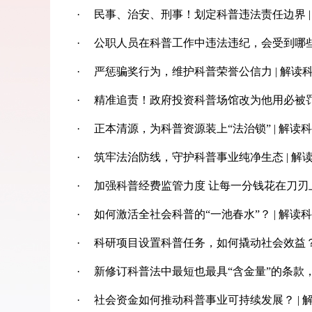
·
民事、治安、刑事！划定科普违法责任边界 |
·
公职人员在科普工作中违法违纪，会受到哪些
·
严惩骗奖行为，维护科普荣誉公信力 | 解读
·
精准追责！政府投资科普场馆改为他用必被罚 
·
正本清源，为科普资源装上“法治锁” | 解读
·
筑牢法治防线，守护科普事业纯净生态 | 解读
·
加强科普经费监管力度 让每一分钱花在刀刃上
·
如何激活全社会科普的“一池春水”？ | 解读
·
科研项目设置科普任务，如何撬动社会效益？ |
·
新修订科普法中最短也最具“含金量”的条款，讲
·
社会资金如何推动科普事业可持续发展？ | 解